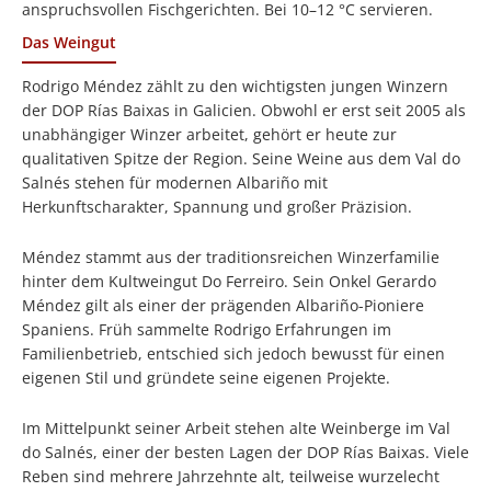
anspruchsvollen Fischgerichten. Bei 10–12 °C servieren.
Das Weingut
Rodrigo Méndez zählt zu den wichtigsten jungen Winzern
der DOP Rías Baixas in Galicien. Obwohl er erst seit 2005 als
unabhängiger Winzer arbeitet, gehört er heute zur
qualitativen Spitze der Region. Seine Weine aus dem Val do
Salnés stehen für modernen Albariño mit
Herkunftscharakter, Spannung und großer Präzision.
Méndez stammt aus der traditionsreichen Winzerfamilie
hinter dem Kultweingut Do Ferreiro. Sein Onkel Gerardo
Méndez gilt als einer der prägenden Albariño-Pioniere
Spaniens. Früh sammelte Rodrigo Erfahrungen im
Familienbetrieb, entschied sich jedoch bewusst für einen
eigenen Stil und gründete seine eigenen Projekte.
Im Mittelpunkt seiner Arbeit stehen alte Weinberge im Val
do Salnés, einer der besten Lagen der DOP Rías Baixas. Viele
Reben sind mehrere Jahrzehnte alt, teilweise wurzelecht